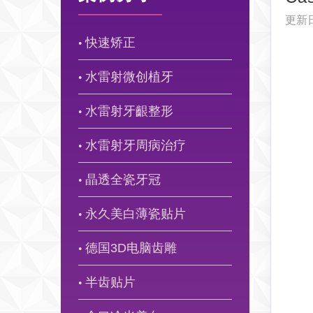
更新
快速矫正
●
水雷射微创植牙
●
水雷射牙齦整形
●
水雷射牙周病治疗
●
晶透全瓷牙冠
●
永久美白薄瓷贴片
●
德国3D电脑齿雕
●
半齿贴片
●