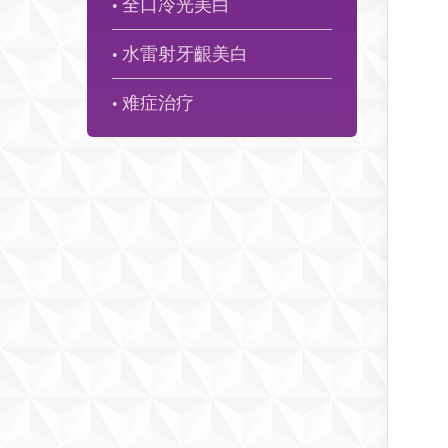
全口冷光美白
●
水雷射牙齦美白
●
难症治疗
●